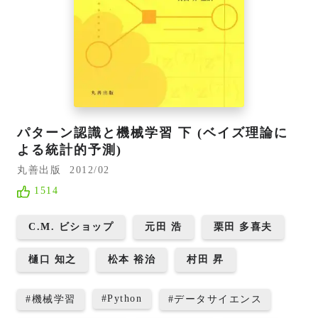
パターン認識と機械学習 下 (ベイズ理論に
よる統計的予測)
丸善出版
2012/02
1514
C.M. ビショップ
元田 浩
栗田 多喜夫
樋口 知之
松本 裕治
村田 昇
#
Python
#
機械学習
#
データサイエンス