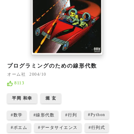
プログラミングのための線形代数
オーム社
2004/10
8113
平岡 和幸
堀 玄
#
Python
#
数学
#
線形代数
#
行列
#
ポエム
#
データサイエンス
#
行列式