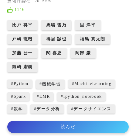
技術評論社
2015/09
1146
比戸 将平
馬場 雪乃
里 洋平
戸嶋 龍哉
得居 誠也
福島 真太朗
加藤 公一
関 喜史
阿部 厳
熊崎 宏樹
#
Python
#
MachineLearning
#
機械学習
#
Spark
#
EMR
#
ipython_notebook
#
数学
#
データ分析
#
データサイエンス
読んだ