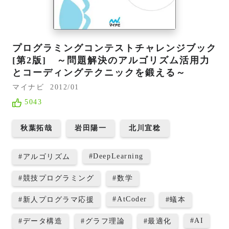
プログラミングコンテストチャレンジブック
[第2版] ～問題解決のアルゴリズム活用力
とコーディングテクニックを鍛える～
マイナビ
2012/01
5043
秋葉拓哉
岩田陽一
北川宜稔
#
DeepLearning
#
アルゴリズム
#
競技プログラミング
#
数学
#
AtCoder
#
新人プログラマ応援
#
蟻本
#
AI
#
データ構造
#
グラフ理論
#
最適化