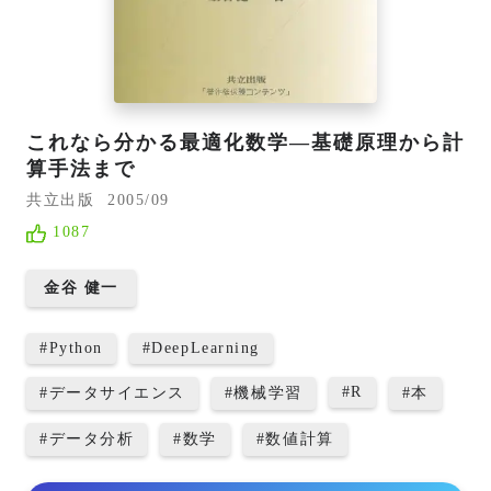
これなら分かる最適化数学―基礎原理から計
算手法まで
共立出版
2005/09
1087
金谷 健一
#
Python
#
DeepLearning
#
R
#
データサイエンス
#
機械学習
#
本
#
データ分析
#
数学
#
数値計算