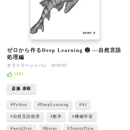
ゼロから作るDeep Learning ❷ ―自然言語
処理編
オライリージャパン
2018/07
1041
斎藤 康毅
#
Python
#
DeepLearning
#
AI
#
自然言語処理
#
数学
#
機械学習
#
word2vec
#
Keras
#
TensorFlow