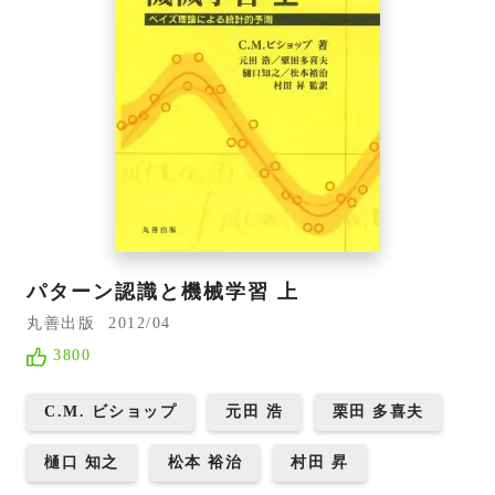
パターン認識と機械学習 上
丸善出版
2012/04
3800
C.M. ビショップ
元田 浩
栗田 多喜夫
樋口 知之
松本 裕治
村田 昇