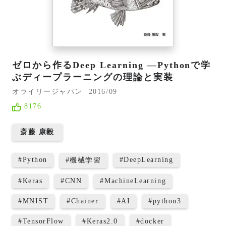
ゼロから作るDeep Learning ―Pythonで学
ぶディープラーニングの理論と実装
オライリージャパン
2016/09
8176
斎藤 康毅
#
Python
#
DeepLearning
#
機械学習
#
Keras
#
CNN
#
MachineLearning
#
MNIST
#
Chainer
#
AI
#
python3
#
TensorFlow
#
Keras2.0
#
docker