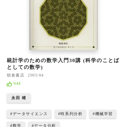
統計学のための数学入門30講 (科学のことば
としての数学)
朝倉書店
2005/04
944
永田 靖
#
データサイエンス
#
時系列分析
#
機械学習
#
数学
#
データ分析