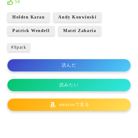
56
Holden Karau
Andy Konwinski
Patrick Wendell
Matei Zaharia
#
Spark
読んだ
読みたい
amazonで見る