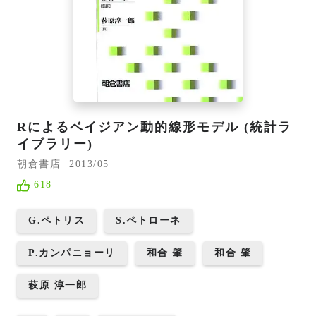
Rによるベイジアン動的線形モデル (統計ラ
イブラリー)
朝倉書店
2013/05
618
G.ペトリス
S.ペトローネ
P.カンパニョーリ
和合 肇
和合 肇
萩原 淳一郎