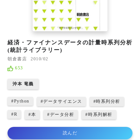
経済・ファイナンスデータの計量時系列分析
(統計ライブラリー)
朝倉書店
2010/02
653
沖本 竜義
#
Python
#
データサイエンス
#
時系列分析
#
R
#
本
#
データ分析
#
時系列解析
読んだ