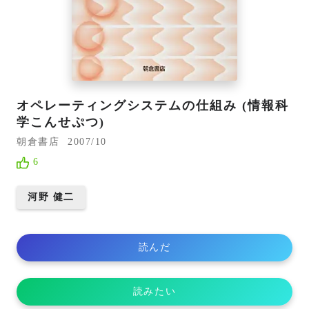
オペレーティングシステムの仕組み (情報科
学こんせぷつ)
朝倉書店
2007/10
6
河野 健二
読んだ
読みたい