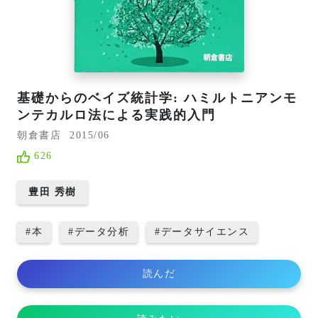
基礎からのベイズ統計学: ハミルトニアンモ
ンテカルロ法による実践的入門
朝倉書店
2015/06
626
豊田 秀樹
#
本
#
データ分析
#
データサイエンス
読んだ