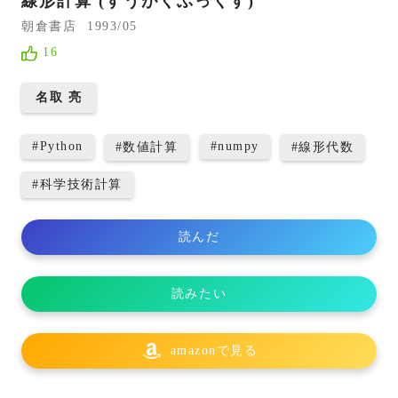
線形計算 (すうがくぶっくす)
朝倉書店
1993/05
16
名取 亮
#
Python
#
numpy
#
数値計算
#
線形代数
#
科学技術計算
読んだ
読みたい
amazonで見る