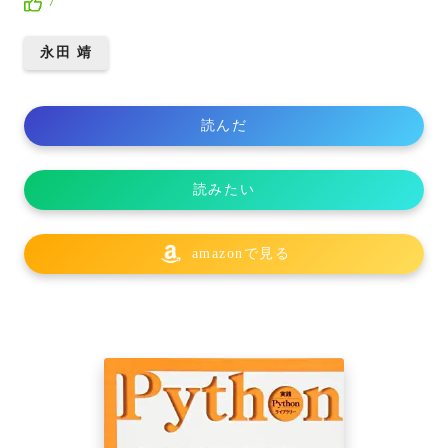
7
永田 靖
読んだ
読みたい
amazonで見る