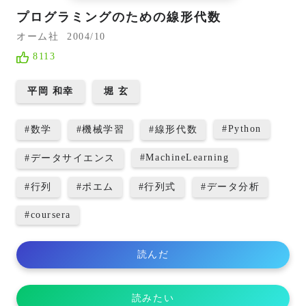
プログラミングのための線形代数
オーム社
2004/10
8113
平岡 和幸
堀 玄
#
Python
#
数学
#
機械学習
#
線形代数
#
MachineLearning
#
データサイエンス
#
行列
#
ポエム
#
行列式
#
データ分析
#
coursera
読んだ
読みたい