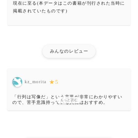
現在に至る(本データはこの書籍が刊行された当時に
掲載されていたものです)
みんなのレビュー
★
5
kz_morita
「行列は写像だ」という言葉が非常にわかりやすい
もっと読む
ので、苦手意識持っている人にはおすすめ。
すべて読む必要はなく（その旨も本書に記述されて
いる）、第1章だけでもよむととっかかりにはなって
よいと思いました。