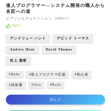
達人プログラマー―システム開発の職人から
名匠への道
ピアソンエデュケーション
2000/11
5615
アンドリュー ハント
デビッド トーマス
Andrew Hunt
David Thomas
村上 雅章
#
Ruby
#
新人プログラマ応援
#
初心者
#
Java
#
Rails
#
技術書
読んだ