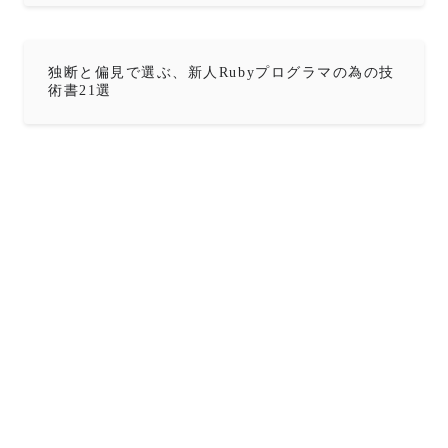
独断と偏見で選ぶ、新人Rubyプログラマの為の技
術書21選