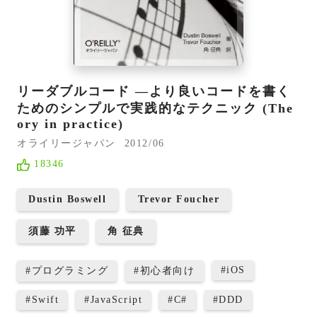
リーダブルコード ―より良いコードを書く
ためのシンプルで実践的なテクニック (The
ory in practice)
オライリージャパン
2012/06
18346
Dustin Boswell
Trevor Foucher
須藤 功平
角 征典
#
iOS
#
プログラミング
#
初心者向け
#
Swift
#
JavaScript
#
C#
#
DDD