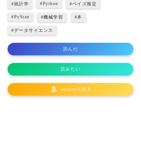
#
Python
#
統計学
#
ベイズ推定
#
PyStan
#
機械学習
#
本
#
データサイエンス
読んだ
読みたい
amazonで見る