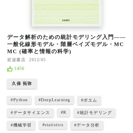
データ解析のための統計モデリング入門――
一般化線形モデル・階層ベイズモデル・MC
MC (確率と情報の科学)
岩波書店
2012/05
1456
久保 拓弥
#
Python
#
DeepLearning
#
ポエム
#
R
#
データサイエンス
#
統計モデリング
#
statistics
#
機械学習
#
データ分析