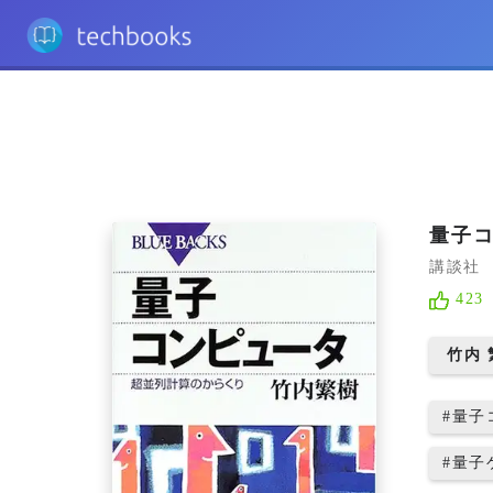
量子コ
講談社
423
竹内 
#
量子
#
量子