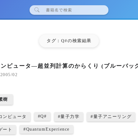
タグ：Q#の検索結果
ンピュータ―超並列計算のからくり (ブルーバック
2005/02
繁樹
#
Q#
コンピュータ
#
量子力学
#
量子アニーリング
#
QuantumExperience
ゲート