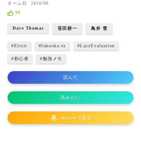
オーム社
2016/08
96
Dave Thomas
笹田耕一
鳥井 雪
#
Elixir
#
fukuoka.ex
#
LazyEvaluation
#
初心者
#
勉強メモ
読んだ
読みたい
amazonで見る