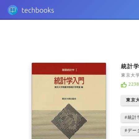
統計学
東京大
223
東京
#
統計
#
デー