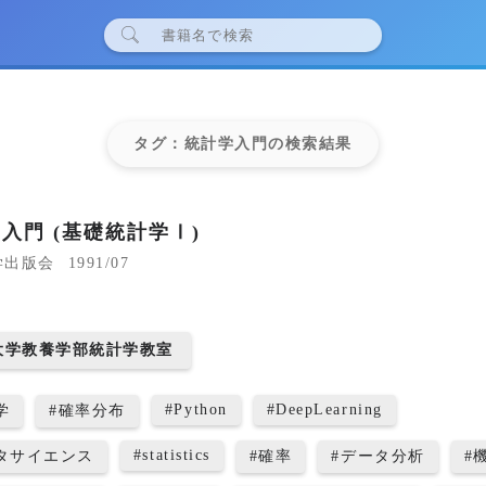
タグ：統計学入門の検索結果
入門 (基礎統計学Ⅰ)
学出版会
1991/07
8
大学教養学部統計学教室
#
Python
#
DeepLearning
学
#
確率分布
#
statistics
タサイエンス
#
確率
#
データ分析
#