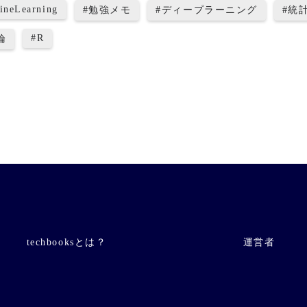
ineLearning
#
勉強メモ
#
ディープラーニング
#
統
#
R
論
techbooksとは？
運営者