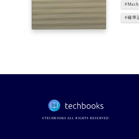
#
Mach
#
確率
©TECHBOOKS ALL RIGHTS RESERVED.