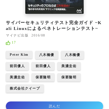
サイバーセキュリティテスト完全ガイド ~K
ali Linuxによるペネトレーションテスト~
マイナビ出版
2016/08
17
Peter Kim
八木橋優
八木橋優
前田優人
前田優人
美濃圭佑
美濃圭佑
保要隆明
保要隆明
株式会社クイープ
読んだ