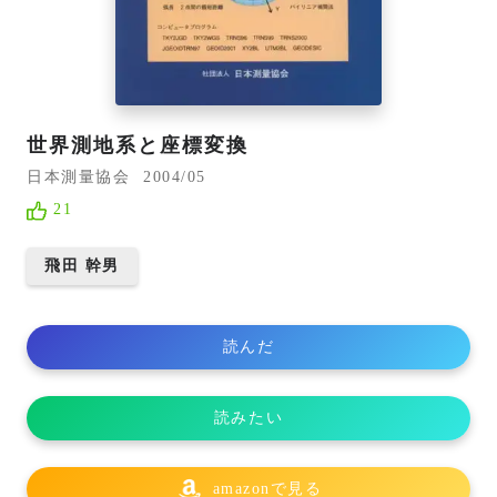
世界測地系と座標変換
日本測量協会
2004/05
21
飛田 幹男
読んだ
読みたい
amazonで見る