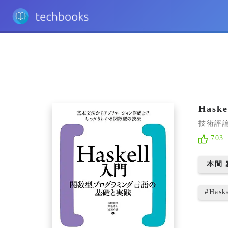
Has
技術評
703
本間 
#
Hask