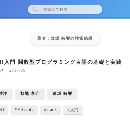
著者：逢坂 時響の検索結果
kell入門 関数型プログラミング言語の基礎と実践
論社
2017/09
雅洋
類地 孝介
逢坂 時響
ell
#
VSCode
#
stack
#
入門