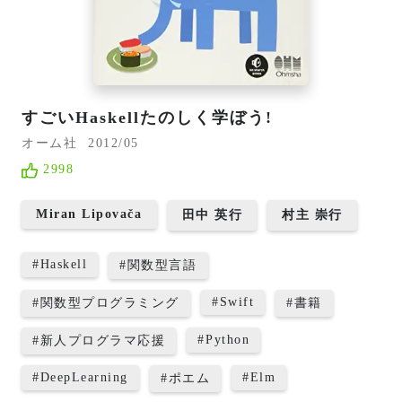
すごいHaskellたのしく学ぼう!
オーム社
2012/05
2998
Miran Lipovača
田中 英行
村主 崇行
#
Haskell
#
関数型言語
#
Swift
#
関数型プログラミング
#
書籍
#
Python
#
新人プログラマ応援
#
DeepLearning
#
Elm
#
ポエム