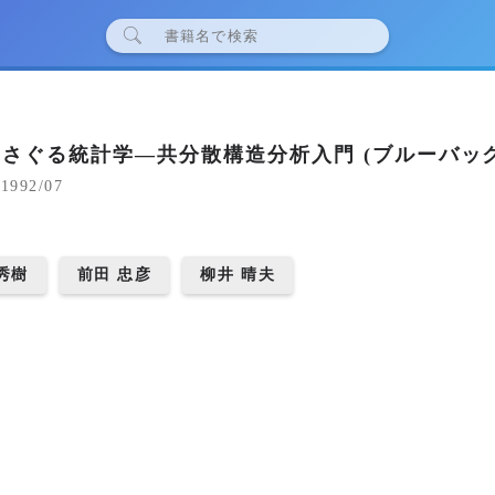
さぐる統計学―共分散構造分析入門 (ブルーバック
1992/07
秀樹
前田 忠彦
柳井 晴夫